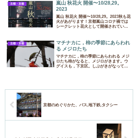
がら歩かれています。最近見かけた10人
嵐山 秋花火 開催〜10/28,29。
古都・京都
ほどのグループ...
2023
嵐山 秋花火 開催〜10/28,29。2023秋も花
火があがります！京都嵐山コロナ禍では
シークレット花火として開催されてい
た、嵐山の花火が、日時を公表して開催
されます。5分ですが、出逢った花火には
癒されます♩ほんとに知らない時には、
マチナカに，柿の季節にあらわれ
古都・京都
何か爆発...
る メジロたち
マチナカに，柿の季節にあらわれる メジ
ロたち柿がなると、メジロがきます。ウ
グイスも，下京区。しぶがきがなって
も、突かれると刺激になるのか。野鳥た
ちが姿をあらわします。京都市の真ん
中、どこに住んでるんでしょうね。。エ
サ場を置くと、食べにきてく...
京都のめぐりかた、バス,地下鉄,タクシー