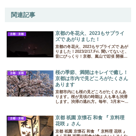
関連記事
京都の冬花火、2023もサプライ
古都・京都
ズで あがりました！
京都の冬花火、2023もサプライズで あが
りました！2023/2/17.Fri. 聞いてないと、
音にびっくり！京都、嵐山で近頃 開催さ
れる、シークレット花火！予定を知らな
いと、事故か事件か？！と、ぶつかった
ような音がしたような気がして、周り...
桜の季節、満開はキレイで癒し！
古都・京都
京都は市内で見どころがたくさん
あります
京都市内にも桜の見どころがたくさんあ
ります。桜が見頃の時期は 人も車も渋滞
します。渋滞の逃れ方。毎年、3月末〜4
月初めが見頃です。 あちこちで桜が満
開になり、それとともに人も多く、道路
も渋滞しがち。。京都は碁盤の目と言わ
京都 祇園 京懐石 和食 『 京料理
古都・京都
れますが、観光地に向...
花咲 』さん
京都 祇園 京懐石 和食 『 京料理 花咲 』