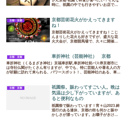
さん京都 祇園で和食が食べたい！そんな
時に、祇園の中でも行きやすいお店です♪
連日京都の特集などが組まれ、京都の魅
力が紹介されています。京料理のイメー
ジは敷居が高いように感じますが、最近
京都芸術花火がかえってきます
古都・京都
は料金もわ...
ね！
京都芸術花火がかえってきますね！こじ
んまりした花火も好きですが、盛大な花
火大会が、京都競馬場で、久々に開催さ
れます。2024年は 6月26日（水）開催、
チケットは売り切れまで販売。。。まだ
あるかなー詳しくはチラシ掲載のホーム
車折神社（芸能神社） 京都
古都・京都
ページからチケッ...
車折神社（くるまざき神社）京福車折駅,車折神社前バス停京都市に
は寺社仏閣がたくさん有りますが、中でも、特に芸能人や著名人の方
が祈願に訪れて来られる、パワースポット！、芸能神社のある、車折
（くるまざき）神社があります。三条通りから上がる（北へ...
祇園祭。賑わってすごい人。晩は
古都・京都
気温は少し下がっていますが、あ
ると便利なもの
祇園祭で賑わっています！宵々山2023.鉾
巡行のある連休、京都の街も何かと賑や
かしさが漂っています。お囃子がきけて
嬉しい♪海外からの旅行客さんがとても増
えて、夜も四条通りを、アイスを食べな