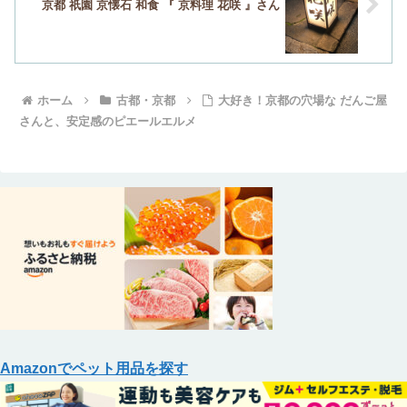
京都 祇園 京懐石 和食 『 京料理 花咲 』さん
ホーム
古都・京都
大好き！京都の穴場な だんご屋
さんと、安定感のピエールエルメ
Amazonでペット用品を探す