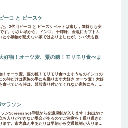
都路里オン...
ピーコ と ピースケ
た。2代目ピーコ と ピースケペットは癒し，気持ちも安
らです。小さい頃から、インコ、十姉妹、金魚にカブトム
コと小動物が絶えない家ではありましたが、シバ犬も親戚
引き取...
大好物！オーツ麦、粟の穂！モリモリ食べま
物！オーツ麦、粟の穂！モリモリ食べますうちのインコの
この時だけは家族の手にも乗ります大好き オーツ麦！大好
を食べている時は、普段寄り付いてくれない家族にも、こ
むさぼ...
京都マラソン
都マラソンScreenshot早朝から交通規制が入ります！お出かけ
立ち入りができない場合があるのでご注意を！通り過ぎた
ります。市内真ん中あたりは早朝から交通規制が入りま