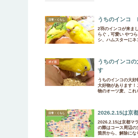
なら【祇園辻利・茶寮
うちのインコ 
日常・くらし
2羽のインコが来まし
らぐ，可愛い やつ
シ、ハムスターにネ
で買えなくなった時、
うちのインコの
ポイ活
す
うちのインコの大好
大好物があります！
物のオーツ麦、これ
のとおり⭐︎きたきた！
2026.2.15は
日常・くらし
2026.2.15は京
の際はコース周辺の
箇所から、解除にな