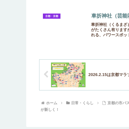
す！お出かけの...
車折神社（芸能
古都・京都
車折神社（くるまざ
がたくさん有ります
れる、パワースポッ
す。三条通りから上が
2026.2.15は京都マ
ホーム
日常・くらし
京都の市バ
が新しく！