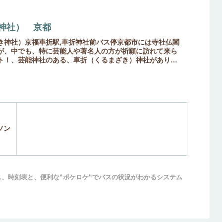
神社） 京都
き神社）京福車折駅,車折神社前バス停京都市には寺社仏閣
が、中でも、特に芸能人や著名人の方が祈願に訪れて来ら
ト！、芸能神社のある、車折（くるまざき）神社がありま
る（北へ...
ラソン
ス、時刻表と、便利な“ポケロケ“でバスの状況がわかるシステム